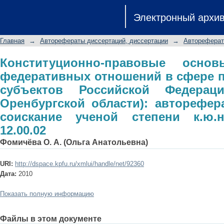
Конституционно-правовые ос
Электронный архи
отношений в сфере предметов вед
(на примере Оренбургской области)
Главная
→
Авторефераты диссертаций, диссертации
→
Автореферат
ученой степени к.ю.н.: специальност
Конституционно-правовые основ
федеративных отношений в сфере 
субъектов Российской Федерац
Оренбургской области): авторефер
соискание ученой степени к.ю.н
12.00.02
Фомичёва О. А. (Ольга Анатольевна)
URI:
http://dspace.kpfu.ru/xmlui/handle/net/92360
Дата:
2010
Показать полную информацию
Файлы в этом документе