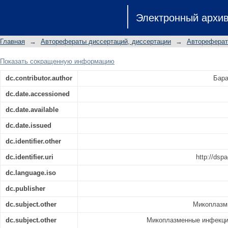
Персистенция Mycoplasma homi
Электронный архи
микоплазменной инфекции и ответ
автореферат диссертации на соискан
Главная
→
Авторефераты диссертаций, диссертации
→
Автореферат
03.02.03
Показать сокращенную информацию
dc.contributor.author
Бара
dc.date.accessioned
dc.date.available
dc.date.issued
dc.identifier.other
dc.identifier.uri
http://dsp
dc.language.iso
dc.publisher
dc.subject.other
Микоплазм
dc.subject.other
Микоплазменные инфекци