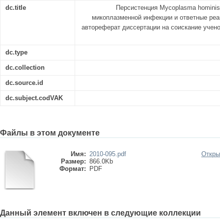
dc.title
Персистенция Mycoplasma hominis
микоплазменной инфекции и ответные реа
автореферат диссертации на соискание ученой
dc.type
dc.collection
dc.source.id
dc.subject.codVAK
Файлы в этом документе
Имя:
2010-095.pdf
Откры
Размер:
866.0Kb
Формат:
PDF
Данный элемент включен в следующие коллекции