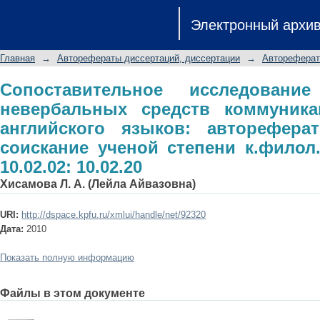
Сопоставительное исследование
Электронный архи
коммуникации татарского и англий
на соискание ученой степени к.филол.
Главная
→
Авторефераты диссертаций, диссертации
→
Автореферат
Сопоставительное исследован
невербальных средств коммуника
английского языков: авторефера
соискание ученой степени к.филол.
10.02.02: 10.02.20
Хисамова Л. А. (Лейла Айвазовна)
URI:
http://dspace.kpfu.ru/xmlui/handle/net/92320
Дата:
2010
Показать полную информацию
Файлы в этом документе