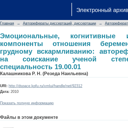
Эмоциональные, когнитивные и 
Электронный архи
беременных женщин к грудному вс
на соискание ученой степени к.психо
Главная
→
Авторефераты диссертаций, диссертации
→
Автореферат
Эмоциональные, когнитивные 
компоненты отношения берем
грудному вскармливанию: автореф
на соискание ученой степен
специальность 19.00.01
Калашникова Р. Н. (Резеда Наильевна)
URI:
http://dspace.kpfu.ru/xmlui/handle/net/92312
Дата:
2010
Показать полную информацию
Файлы в этом документе