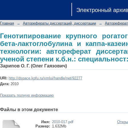
Генотипирование крупного рогатого
Электронный архи
каппа-казеина методами ДНК-тех
соискание ученой степени к.б.н.: спе
Главная
→
Авторефераты диссертаций, диссертации
→
Автореферат
Генотипирование крупного рогато
бета-лактоглобулина и каппа-казе
технологии: автореферат диссерт
ученой степени к.б.н.: специальност:
Зарипов О. Г. (Олег Гаязович)
URI:
http://dspace.kpfu.ru/xmlui/handle/net/92277
Дата:
2010
Показать полную информацию
Файлы в этом документе
Имя:
2010-017.pdf
Откры
Размер:
1.632Mb