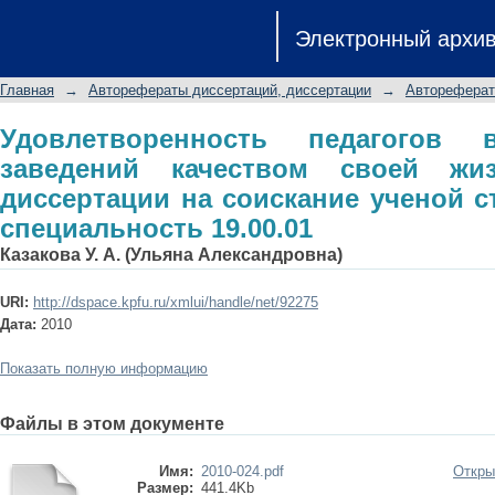
Удовлетворенность педагогов высш
Электронный архи
жизни: автореферат диссертации на
специальность 19.00.01
Главная
→
Авторефераты диссертаций, диссертации
→
Автореферат
Удовлетворенность педагогов
заведений качеством своей жиз
диссертации на соискание ученой ст
специальность 19.00.01
Казакова У. А. (Ульяна Александровна)
URI:
http://dspace.kpfu.ru/xmlui/handle/net/92275
Дата:
2010
Показать полную информацию
Файлы в этом документе
Имя:
2010-024.pdf
Откры
Размер:
441.4Kb