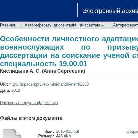
Особенности личностного адаптац
Электронный архи
призыву: автореферат диссертации н
специальность 19.00.01
Главная
→
Авторефераты диссертаций, диссертации
→
Автореферат
Особенности личностного адаптаци
военнослужащих по призыву
диссертации на соискание ученой ст
специальность 19.00.01
Кислицына А. С. (Анна Сергеевна)
URI:
http://dspace.kpfu.ru/xmlui/handle/net/92268
Дата:
2010
Показать полную информацию
Файлы в этом документе
Имя:
2010-013.pdf
Откры
Размер:
443.4Kb