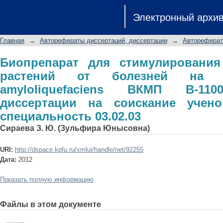
Биопрепарат для стимулирования р
Электронный архи
основе Bacillus amyloliquefaciens 
соискание ученой степени к.б.н.: сп
Главная
→
Авторефераты диссертаций, диссертации
→
Автореферат
Биопрепарат для стимулировани
растений от болезней на о
amyloliquefaciens ВКМП В-110
диссертации на соискание ученой
специальность 03.02.03
Сираева З. Ю. (Зульфира Юнысовна)
URI:
http://dspace.kpfu.ru/xmlui/handle/net/92255
Дата:
2012
Показать полную информацию
Файлы в этом документе