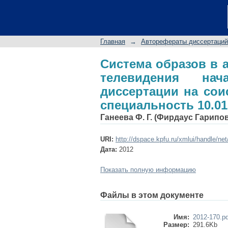
Система образов в 
XXI века: авторефер
специальность 10.01
Главная
→
Авторефераты диссертаций
Система образов в 
телевидения на
диссертации на сои
специальность 10.01
Ганеева Ф. Г. (Фирдаус Гарипо
URI:
http://dspace.kpfu.ru/xmlui/handle/ne
Дата:
2012
Показать полную информацию
Файлы в этом документе
Имя:
2012-170.pd
Размер:
291.6Kb