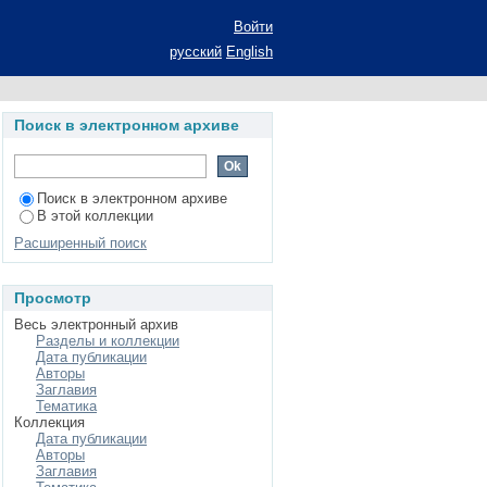
 телевидения начала
Войти
 степени к.филол.н.:
русский
English
Поиск в электронном архиве
Поиск в электронном архиве
В этой коллекции
Расширенный поиск
Просмотр
Весь электронный архив
Разделы и коллекции
Дата публикации
Авторы
Заглавия
Тематика
Коллекция
Дата публикации
Авторы
Заглавия