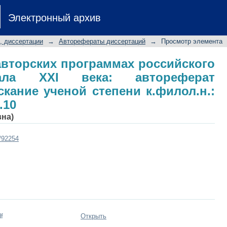
авторских программах российского
Электронный архив
ат диссертации на соискание ученой
.10
, диссертации
→
Авторефераты диссертаций
→
Просмотр элемента
авторских программах российского
чала XXI века: автореферат
скание ученой степени к.филол.н.:
.10
вна)
t/92254
f
Открыть