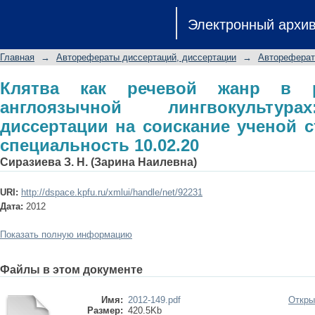
Клятва как речевой жанр в русскоя
Электронный архи
автореферат диссертации на со
специальность 10.02.20
Главная
→
Авторефераты диссертаций, диссертации
→
Автореферат
Клятва как речевой жанр в р
англоязычной лингвокультура
диссертации на соискание ученой с
специальность 10.02.20
Сиразиева З. Н. (Зарина Наилевна)
URI:
http://dspace.kpfu.ru/xmlui/handle/net/92231
Дата:
2012
Показать полную информацию
Файлы в этом документе
Имя:
2012-149.pdf
Откры
Размер:
420.5Kb