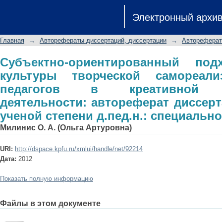
Субъектно-ориентированный под
Электронный архи
самореализации студентов-педа
деятельности: автореферат дисс
Главная
→
Авторефераты диссертаций, диссертации
→
Автореферат
д.пед.н.: специальность 13.00.01
Субъектно-ориентированный по
культуры творческой самореали
педагогов в креативной об
деятельности: автореферат диссерт
ученой степени д.пед.н.: специально
Милинис О. А. (Ольга Артуровна)
URI:
http://dspace.kpfu.ru/xmlui/handle/net/92214
Дата:
2012
Показать полную информацию
Файлы в этом документе