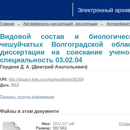
Видовой состав и биологические 
Электронный архи
области: автореферат диссертации
специальность 03.02.04
Главная
→
Авторефераты диссертаций, диссертации
→
Автореферат
Видовой состав и биологичес
чешуйчатых Волгоградской обла
диссертации на соискание ученой
специальность 03.02.04
Гордеев Д. А. (Дмитрий Анатольевич)
URI:
http://dspace.kpfu.ru/xmlui/handle/net/92209
Дата:
2012
Показать полную информацию
Файлы в этом документе
Имя:
2012-117.pdf
Откры
Размер:
582.6Kb