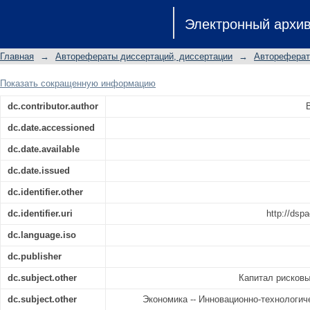
Венчурный капитал в модерни
Электронный архи
диссертации на соискание ученой сте
Главная
→
Авторефераты диссертаций, диссертации
→
Автореферат
Показать сокращенную информацию
dc.contributor.author
dc.date.accessioned
dc.date.available
dc.date.issued
dc.identifier.other
dc.identifier.uri
http://dsp
dc.language.iso
dc.publisher
dc.subject.other
Капитал рисковы
dc.subject.other
Экономика -- Инновационно-технологич