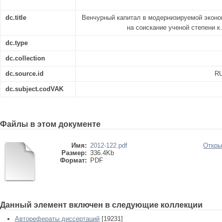
dc.title
Венчурный капитал в модернизируемой эконо
на соискание ученой степени к.
dc.type
dc.collection
dc.source.id
RU
dc.subject.codVAK
Файлы в этом документе
Имя:
2012-122.pdf
Откры
Размер:
336.4Kb
Формат:
PDF
Данный элемент включен в следующие коллекции
Авторефераты диссертаций
[19231]