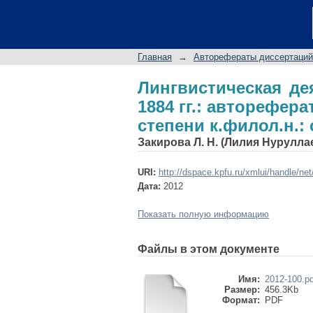
Лингвистическая дея
диссертации на соис
Главная
→
Авторефераты диссертаций
Лингвистическая де
1884 гг.: авторефер
степени к.филол.н.:
Закирова Л. Н. (Лилия Нурулла
URI:
http://dspace.kpfu.ru/xmlui/handle/ne
Дата:
2012
Показать полную информацию
Файлы в этом документе
Имя:
2012-100.pd
Размер:
456.3Kb
Формат:
PDF