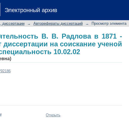
тельность В. В. Радлова в 1871 - 1
Электронный архив
кание ученой степени к.филол.н.: сп
, диссертации
→
Авторефераты диссертаций
→
Просмотр элемента
ятельность В. В. Радлова в 1871 -
ат диссертации на соискание ученой
 специальность 10.02.02
евна)
t/92186
f
Открыть