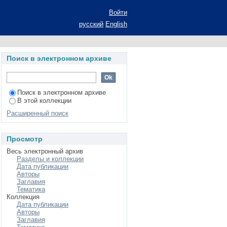
884 гг.: автореферат
Войти
ециальность 10.02.02
русский
English
Поиск в электронном архиве
Поиск в электронном архиве
В этой коллекции
Расширенный поиск
Просмотр
Весь электронный архив
Разделы и коллекции
Дата публикации
Авторы
Заглавия
Тематика
Коллекция
Дата публикации
Авторы
Заглавия