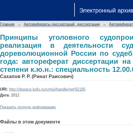
Принципы уголовного судопроизво
Электронный архи
суда присяжных в дореволюционной 
автореферат диссертации на 
Главная
→
Авторефераты диссертаций, диссертации
→
Автореферат
специальность 12.00.01
Принципы уголовного судопро
реализация в деятельности с
дореволюционной России по судеб
года: автореферат диссертации на
степени к.ю.н.: специальность 12.00.
Сахапов Р. Р. (Ринат Раисович)
URI:
http://dspace.kpfu.ru/xmlui/handle/net/92185
Дата:
2012
Показать полную информацию
Файлы в этом документе