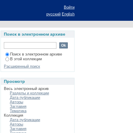
енных образований в
Войти
ртации на соискание
русский
English
Поиск в электронном архиве
Поиск в электронном архиве
В этой коллекции
Расширенный поиск
Просмотр
Весь электронный архив
Разделы и коллекции
Дата публикации
Авторы
Заглавия
Тематика
Коллекция
Дата публикации
Авторы
Заглавия