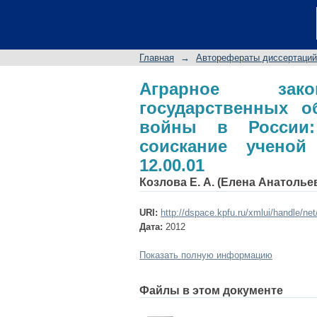
Аграрное законодат
годы Гражданской в
ученой степени к.ю.н
Главная
→
Авторефераты диссертаций
Аграрное закон
государственных о
войны в России:
соискание ученой 
12.00.01
Козлова Е. А. (Елена Анатолье
URI:
http://dspace.kpfu.ru/xmlui/handle/ne
Дата:
2012
Показать полную информацию
Файлы в этом документе