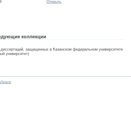
f
Открыть
едующие коллекции
 диссертаций, защищенных в Казанском федеральном университете
ный университет)
aSpace