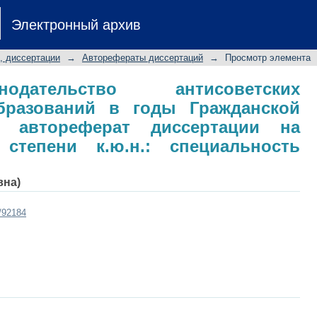
ельство антисоветских государств
Электронный архив
ойны в России: автореферат диссе
.: специальность 12.00.01
, диссертации
→
Авторефераты диссертаций
→
Просмотр элемента
одательство антисоветских
бразований в годы Гражданской
 автореферат диссертации на
степени к.ю.н.: специальность
вна)
t/92184