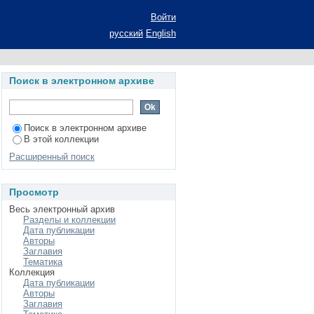
металлов новыми
Войти
иями: автореферат
русский
English
ьность 02.00.02
Поиск в электронном архиве
Поиск в электронном архиве
В этой коллекции
Расширенный поиск
Просмотр
Весь электронный архив
Разделы и коллекции
Дата публикации
Авторы
Заглавия
Тематика
Коллекция
Дата публикации
Авторы
Заглавия