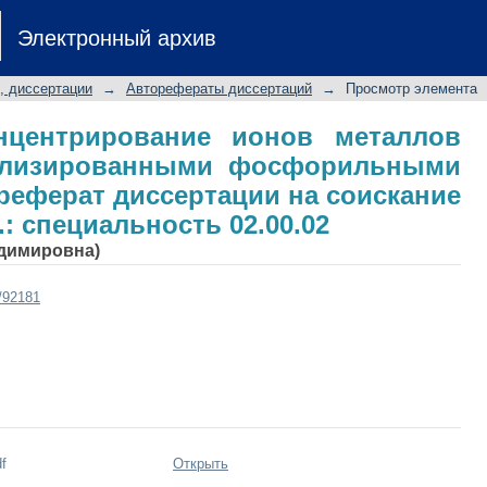
 концентрирование ионов 
Электронный архив
анными фосфорильными соединен
кание ученой степени к.х.н.: специал
, диссертации
→
Авторефераты диссертаций
→
Просмотр элемента
нцентрирование ионов металлов
ализированными фосфорильными
реферат диссертации на соискание
.: специальность 02.00.02
адимировна)
t/92181
f
Открыть