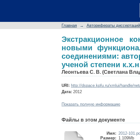
Экстракционное
функционализиров
диссертации на соис
Главная
→
Авторефераты диссертаций
Экстракционное ко
новыми функцион
соединениями: авто
ученой степени к.х.н
Леонтьева С. В. (Светлана Вл
URI:
http://dspace.kpfu.ru/xmlui/handle/ne
Дата:
2012
Показать полную информацию
Файлы в этом документе
Имя:
2012-101.pd
Размер:
1.109Mb