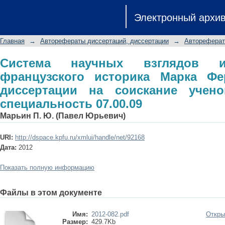
Система научных взглядов и предс
Электронный архи
Ферро: автореферат диссертации 
специальность 07.00.09
Главная
→
Авторефераты диссертаций, диссертации
→
Автореферат
Система научных взглядов и
французского историка Марка Фе
диссертации на соискание ученой
специальность 07.00.09
Марьин П. Ю. (Павел Юрьевич)
URI:
http://dspace.kpfu.ru/xmlui/handle/net/92168
Дата:
2012
Показать полную информацию
Файлы в этом документе
Имя:
2012-082.pdf
Откры
Размер:
429.7Kb