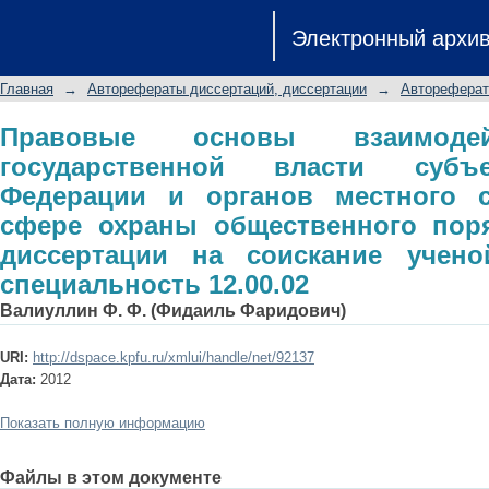
Правовые основы взаимодейств
Электронный архи
субъекта Российской Федерации 
сфере охраны общественного по
Главная
→
Авторефераты диссертаций, диссертации
→
Автореферат
соискание ученой степени к.ю.н.: сп
Правовые основы взаимодей
государственной власти субъ
Федерации и органов местного 
сфере охраны общественного поря
диссертации на соискание ученой
специальность 12.00.02
Валиуллин Ф. Ф. (Фидаиль Фаридович)
URI:
http://dspace.kpfu.ru/xmlui/handle/net/92137
Дата:
2012
Показать полную информацию
Файлы в этом документе