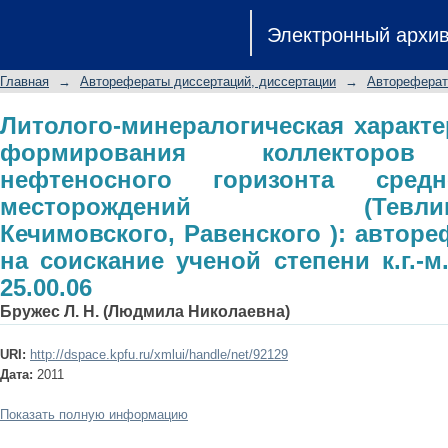
Литолого-минералогическая хар
Электронный архи
коллекторов верхнеюрского нефтен
месторождений (Тевлинско-Русски
Главная
→
Авторефераты диссертаций, диссертации
→
Автореферат
автореферат диссертации на со
специальность 25.00.06
Литолого-минералогическая характе
формирования коллекторов 
нефтеносного горизонта сред
месторождений (Тевлинско-
Кечимовского, Равенского ): автор
на соискание ученой степени к.г.-м
25.00.06
Бружес Л. Н. (Людмила Николаевна)
URI:
http://dspace.kpfu.ru/xmlui/handle/net/92129
Дата:
2011
Показать полную информацию