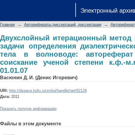
Двухслойный итерационный метод 
Электронный архи
диэлектрической проницаемос
диссертации на соискание ученой сте
Главная
→
Авторефераты диссертаций, диссертации
→
Автореферат
Двухслойный итерационный метод 
задачи определения диэлектричес
тела в волноводе: автореферат
соискание ученой степени к.ф.-м.
01.01.07
Васюнин Д. И. (Денис Игоревич)
URI:
http://dspace.kpfu.ru/xmlui/handle/net/92128
Дата:
2011
Показать полную информацию
Файлы в этом документе