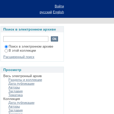
ческого уравнения с
Войти
ями: автореферат
русский
English
иальность 01.01.02
Поиск в электронном архиве
Поиск в электронном архиве
В этой коллекции
Расширенный поиск
Просмотр
Весь электронный архив
Разделы и коллекции
Дата публикации
Авторы
Заглавия
Тематика
Коллекция
Дата публикации
Авторы
Заглавия