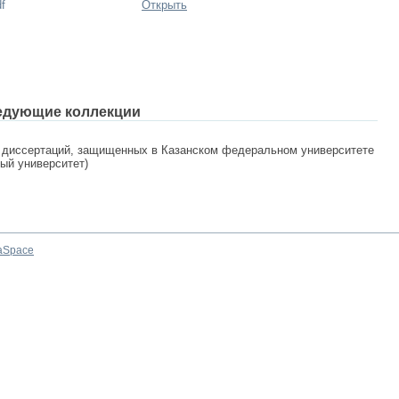
f
Открыть
едующие коллекции
 диссертаций, защищенных в Казанском федеральном университете
ный университет)
aSpace