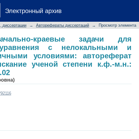
ально-краевые задачи для гиперболи
Электронный архив
нелинейными граничными услови
кание ученой степени к.ф.-м.н.: спец
, диссертации
→
Авторефераты диссертаций
→
Просмотр элемента
начально-краевые задачи для
о уравнения с нелокальными и
ичными условиями: автореферат
скание ученой степени к.ф.-м.н.:
.02
ровна)
t/92116