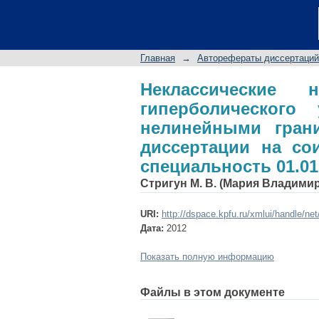
Неклассические нач
нелокальными и 
диссертации на соис
Главная
→
Авторефераты диссертаций
Неклассические 
гиперболическог
нелинейными гран
диссертации на сои
специальность 01.01
Стригун М. В. (Мария Владими
URI:
http://dspace.kpfu.ru/xmlui/handle/ne
Дата:
2012
Показать полную информацию
Файлы в этом документе