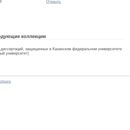
f
Открыть
едующие коллекции
 диссертаций, защищенных в Казанском федеральном университете
ный университет)
aSpace