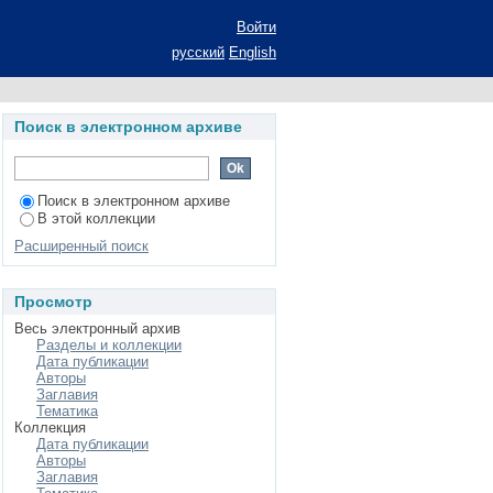
мирования жилищно-
Войти
рат диссертации на
русский
English
Поиск в электронном архиве
Поиск в электронном архиве
В этой коллекции
Расширенный поиск
Просмотр
Весь электронный архив
Разделы и коллекции
Дата публикации
Авторы
Заглавия
Тематика
Коллекция
Дата публикации
Авторы
Заглавия