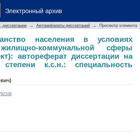
нство населения в условиях рефор
Электронный архив
ы (региональный аспект): авторефе
пени к.с.н.: специальность 22.00.04
, диссертации
→
Авторефераты диссертаций
→
Просмотр элемента
ранство населения в условиях
жилищно-коммунальной сферы
кт): автореферат диссертации на
степени к.с.н.: специальность
ович)
t/92108