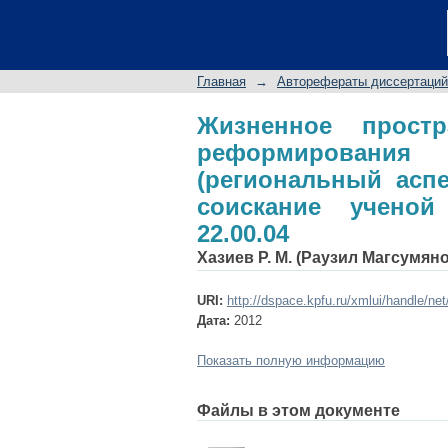
Жизненное простра
коммунальной сфер
соискание ученой сте
Главная
→
Авторефераты диссертаций
Жизненное прост
реформирования 
(региональный аспе
соискание ученой 
22.00.04
Хазиев Р. М. (Раузил Магсумян
URI:
http://dspace.kpfu.ru/xmlui/handle/ne
Дата:
2012
Показать полную информацию
Файлы в этом документе