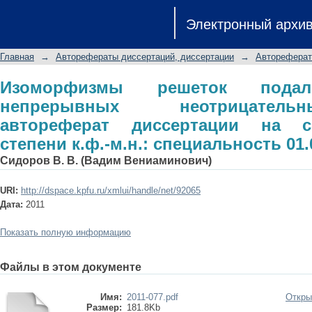
Изоморфизмы решеток пода
Электронный архи
неотрицательных функций: автореф
степени к.ф.-м.н.: специальность 01.
Главная
→
Авторефераты диссертаций, диссертации
→
Автореферат
Изоморфизмы решеток подал
непрерывных неотрицател
автореферат диссертации на с
степени к.ф.-м.н.: специальность 01.
Сидоров В. В. (Вадим Вениаминович)
URI:
http://dspace.kpfu.ru/xmlui/handle/net/92065
Дата:
2011
Показать полную информацию
Файлы в этом документе
Имя:
2011-077.pdf
Откры
Размер:
181.8Kb