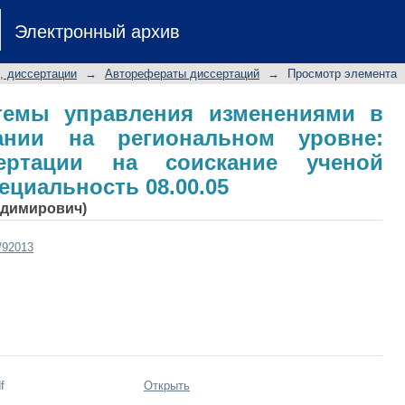
емы управления изменениями в хо
Электронный архив
ровне: автореферат диссертации н
пециальность 08.00.05
, диссертации
→
Авторефераты диссертаций
→
Просмотр элемента
темы управления изменениями в
ании на региональном уровне:
сертации на соискание ученой
пециальность 08.00.05
адимирович)
t/92013
f
Открыть