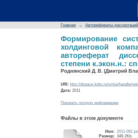
Формирование сист
на региональном у
степени к.экон.н.: с
Главная
→
Авторефераты диссертаций
Формирование сис
холдинговой комп
автореферат дис
степени к.экон.н.: с
Роднянский Д. В. (Дмитрий Вл
URI:
http://dspace.kpfu.ru/xmlui/handle/ne
Дата:
2011
Показать полную информацию
Файлы в этом документе
Имя:
2011-092.pd
Размер:
349.2Kb