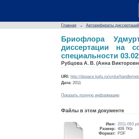
Бриофлора Удмуртск
ученой степени к.б.н
Главная
→
Авторефераты диссертаций
Бриофлора Удмурт
диссертации на со
специальности 03.02.
Рубцова А. В. (Анна Викторовн
URI:
http://dspace.kpfu.ru/xmlui/handle/ne
Дата:
2011
Показать полную информацию
Файлы в этом документе
Имя:
2011-093.pd
Размер:
409.7Kb
Формат:
PDF