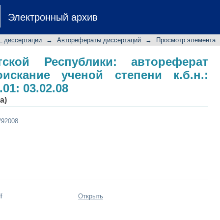
ой Республики: автореферат диссе
Электронный архив
.: специальности 03.02.01: 03.02.08
, диссертации
→
Авторефераты диссертаций
→
Просмотр элемента
ской Республики: автореферат
искание ученой степени к.б.н.:
01: 03.02.08
а)
t/92008
f
Открыть