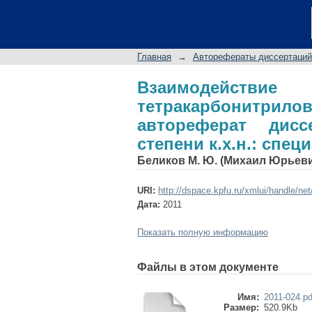
Взаимодействие 4-
аминами: авторефе
специальность 02.00
Главная
→
Авторефераты диссертаций
Взаимодействи
тетракарбонитр
автореферат дис
степени к.х.н.: спец
Беликов М. Ю. (Михаил Юрьев
URI:
http://dspace.kpfu.ru/xmlui/handle/ne
Дата:
2011
Показать полную информацию
Файлы в этом документе
Имя:
2011-024.pd
Размер:
520.9Kb