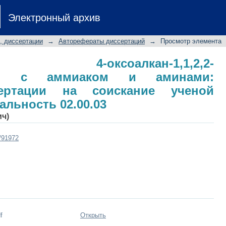
оксоалкан-1,1,2,2-тетракарбонит
Электронный архив
рат диссертации на соискание учен
.03
, диссертации
→
Авторефераты диссертаций
→
Просмотр элемента
е 4-оксоалкан-1,1,2,2-
илов с аммиаком и аминами:
сертации на соискание ученой
иальность 02.00.03
ич)
t/91972
f
Открыть