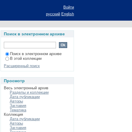
рилов с аммиаком и
Войти
ой степени к.х.н.:
русский
English
Поиск в электронном архиве
Поиск в электронном архиве
В этой коллекции
Расширенный поиск
Просмотр
Весь электронный архив
Разделы и коллекции
Дата публикации
Авторы
Заглавия
Тематика
Коллекция
Дата публикации
Авторы
Заглавия