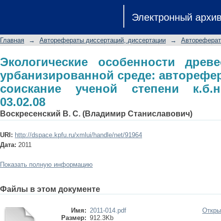
Экологические особенности древесн
Электронный архи
автореферат диссертации на соискан
03.02.08
Главная
→
Авторефераты диссертаций, диссертации
→
Автореферат
Экологические особенности древ
урбанизированной среде: авторефер
соискание ученой степени к.б.н
03.02.08
Воскресенский В. С. (Владимир Станиславович)
URI:
http://dspace.kpfu.ru/xmlui/handle/net/91964
Дата:
2011
Показать полную информацию
Файлы в этом документе
Имя:
2011-014.pdf
Откры
Размер:
912.3Kb