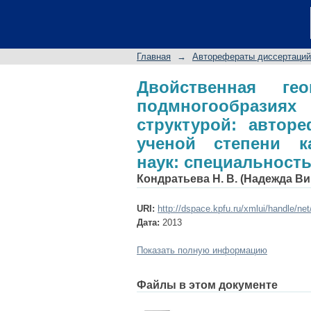
Двойственная ге
пространствах с п
соискание ученой
Главная
→
Авторефераты диссертаций
специальность 01.01
Двойственная г
подмногообразиях 
структурой: автор
ученой степени ка
наук: специальность 
Кондратьева Н. В. (Надежда В
URI:
http://dspace.kpfu.ru/xmlui/handle/ne
Дата:
2013
Показать полную информацию
Файлы в этом документе