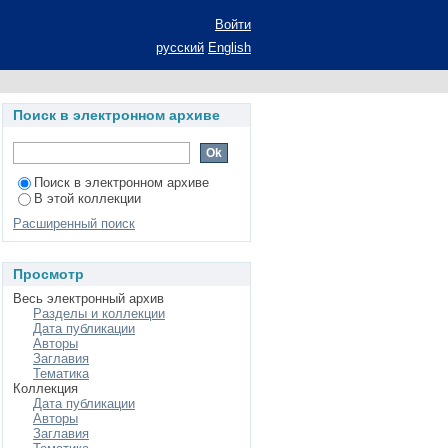
дмногообразиях в
Войти
рат диссертации на
русский
English
ематических наук:
Поиск в электронном архиве
Поиск в электронном архиве
В этой коллекции
Расширенный поиск
Просмотр
Весь электронный архив
Разделы и коллекции
Дата публикации
Авторы
Заглавия
Тематика
Коллекция
Дата публикации
Авторы
Заглавия