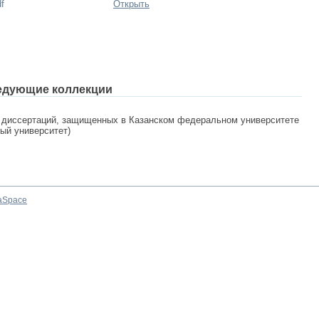
f
Открыть
едующие коллекции
 диссертаций, защищенных в Казанском федеральном университете
ный университет)
aSpace