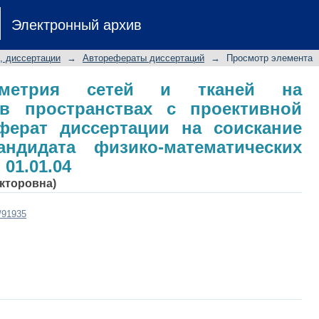
ометрия сетей и тканей на по
Электронный архив
роективной структурой: авторефе
 степени кандидата физико-мат
, диссертации
→
Авторефераты диссертаций
→
Просмотр элемента
.04
еометрия сетей и тканей на
в пространствах с проективной
еферат диссертации на соискание
ндидата физико-математических
01.01.04
икторовна)
t/91935