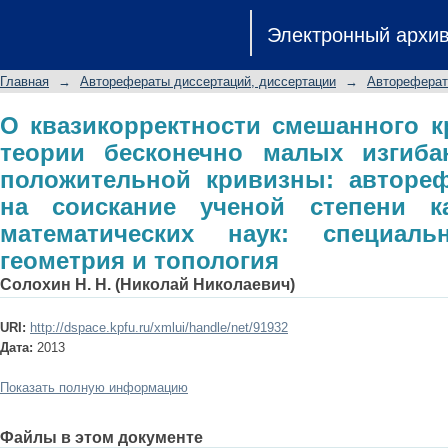
О квазикорректности смешанного 
Электронный архи
малых изгибаний поверхностей п
диссертации на соискание ученой с
Главная
→
Авторефераты диссертаций, диссертации
→
Автореферат
наук: специальность 01.01.04 - геом
О квазикорректности смешанного к
теории бесконечно малых изгиба
положительной кривизны: автореф
на соискание ученой степени к
математических наук: специаль
геометрия и топология
Солохин Н. Н. (Николай Николаевич)
URI:
http://dspace.kpfu.ru/xmlui/handle/net/91932
Дата:
2013
Показать полную информацию
Файлы в этом документе