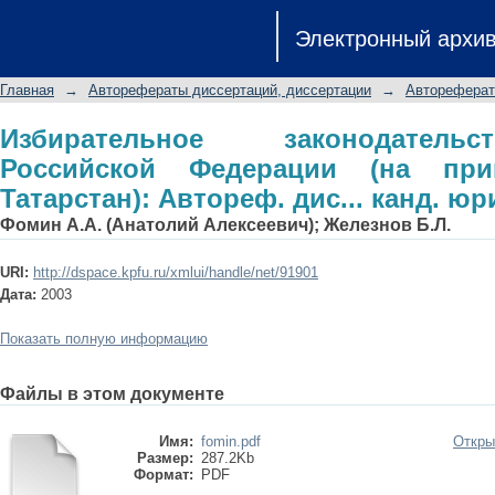
Избирательное законодательство
Электронный архи
примере Республики Татарстан): Автор
Главная
→
Авторефераты диссертаций, диссертации
→
Автореферат
Избирательное законодатель
Российской Федерации (на при
Татарстан): Автореф. дис... канд. юри
Фомин А.А. (Анатолий Алексеевич)
;
Железнов Б.Л.
URI:
http://dspace.kpfu.ru/xmlui/handle/net/91901
Дата:
2003
Показать полную информацию
Файлы в этом документе
Имя:
fomin.pdf
Откры
Размер:
287.2Kb
Формат:
PDF