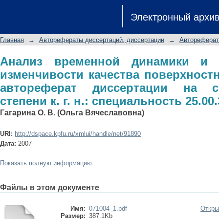
Анализ временной динамики и про
Электронный архи
поверхностных вод Удмуртии: ав
ученой степени к. г. н.: специальност
Главная
→
Авторефераты диссертаций, диссертации
→
Автореферат
Анализ временной динамики и п
изменчивости качества поверхност
автореферат диссертации на с
степени к. г. н.: специальность 25.00.
Гагарина О. В. (Ольга Вячеславовна)
URI:
http://dspace.kpfu.ru/xmlui/handle/net/91890
Дата:
2007
Показать полную информацию
Файлы в этом документе
Имя:
071004_1.pdf
Откры
Размер:
387.1Kb