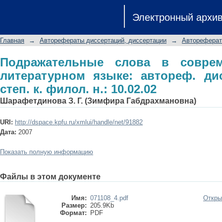
Подражательные слова в совреме
Электронный архи
автореф. дис. на соиск. учен. степ. к.
Главная
→
Авторефераты диссертаций, диссертации
→
Автореферат
Подражательные слова в соврем
литературном языке: автореф. дис
степ. к. филол. н.: 10.02.02
Шарафетдинова З. Г. (Зимфира Габдрахмановна)
URI:
http://dspace.kpfu.ru/xmlui/handle/net/91882
Дата:
2007
Показать полную информацию
Файлы в этом документе
Имя:
071108_4.pdf
Откры
Размер:
205.9Kb
Формат:
PDF