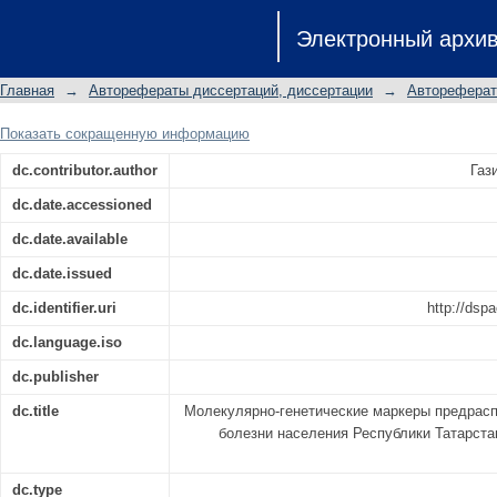
Молекулярно-генетические 
Электронный архи
гипертонической болезни населения
соиск. учен. степ. к. б. н.: 03.00.04
Главная
→
Авторефераты диссертаций, диссертации
→
Автореферат
Показать сокращенную информацию
dc.contributor.author
Газ
dc.date.accessioned
dc.date.available
dc.date.issued
dc.identifier.uri
http://dsp
dc.language.iso
dc.publisher
dc.title
Молекулярно-генетические маркеры предрасп
болезни населения Республики Татарстан
dc.type