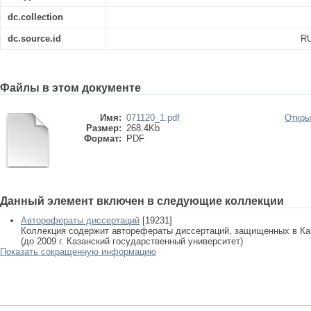
dc.collection
dc.source.id
RU
Файлы в этом документе
Имя:
071120_1.pdf
Откры
Размер:
268.4Kb
Формат:
PDF
Данный элемент включен в следующие коллекции
Авторефераты диссертаций
[19231]
Коллекция содержит авторефераты диссертаций, защищенных в К
(до 2009 г. Казанский государственный университет)
Показать сокращенную информацию