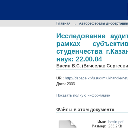
Исследование ауди
подхода (на примере
наук: 22.00.04
Главная
→
Авторефераты диссертаций
Исследование ауди
рамках субъект
студенчества г.Каза
наук: 22.00.04
Басин В.С. (Вячеслав Сергееви
URI:
http://dspace.kpfu.ru/xmlui/handle/ne
Дата:
2003
Показать полную информацию
Файлы в этом документе
Имя:
basin.pdf
Размер:
233.2Kb