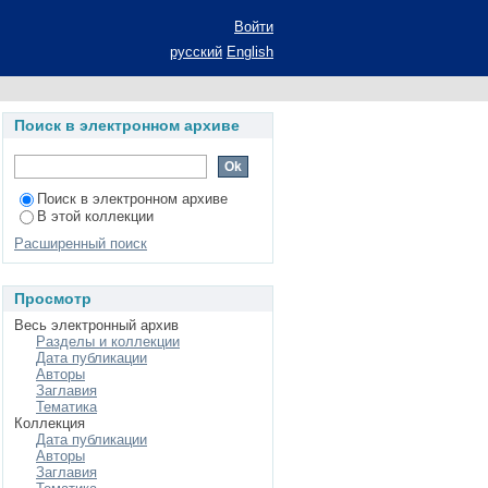
мках субъективного
Войти
дис... канд. социол.
русский
English
Поиск в электронном архиве
Поиск в электронном архиве
В этой коллекции
Расширенный поиск
Просмотр
Весь электронный архив
Разделы и коллекции
Дата публикации
Авторы
Заглавия
Тематика
Коллекция
Дата публикации
Авторы
Заглавия