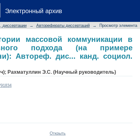
тории массовой коммуникации в ра
Электронный архив
 студенчества г.Казани): Автореф. 
, диссертации
→
Авторефераты диссертаций
→
Просмотр элемента
тории массовой коммуникации в
ивного подхода (на примере
ни): Автореф. дис... канд. социол.
ч)
;
Рахматуллин Э.С. (Научный руководитель)
t/91834
Открыть