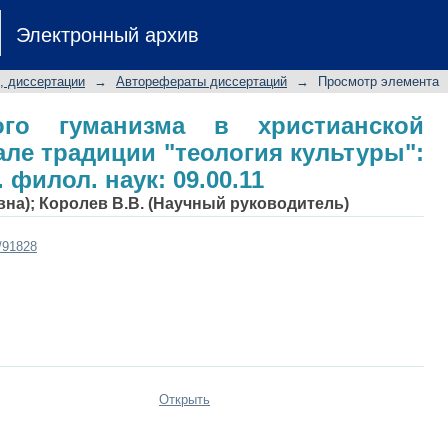
го гуманизма в христианской куль
Электронный архив
ультуры": Автореф. дис... канд. фило
, диссертации
→
Авторефераты диссертаций
→
Просмотр элемента
ого гуманизма в христианской
але традиции "теология культуры":
. филол. наук: 09.00.11
вна)
;
Королев В.В. (Научный руководитель)
t/91828
Открыть