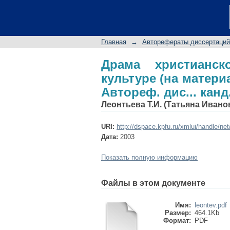
Драма христианско
традиции "теология к
Главная
→
Авторефераты диссертаций
Драма христианск
культуре (на матери
Автореф. дис... канд
Леонтьева Т.И. (Татьяна Ивано
URI:
http://dspace.kpfu.ru/xmlui/handle/ne
Дата:
2003
Показать полную информацию
Файлы в этом документе
Имя:
leontev.pdf
Размер:
464.1Kb
Формат:
PDF