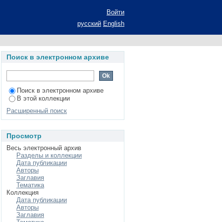
туре (на материале
Войти
л. наук: 09.00.11
русский
English
Поиск в электронном архиве
Поиск в электронном архиве
В этой коллекции
Расширенный поиск
Просмотр
Весь электронный архив
Разделы и коллекции
Дата публикации
Авторы
Заглавия
Тематика
Коллекция
Дата публикации
Авторы
Заглавия