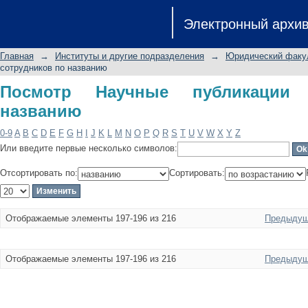
Посмотр Научные публикации сотру
Электронный архи
Главная
→
Институты и другие подразделения
→
Юридический факу
сотрудников по названию
Посмотр Научные публикации 
названию
0-9
A
B
C
D
E
F
G
H
I
J
K
L
M
N
O
P
Q
R
S
T
U
V
W
X
Y
Z
Или введите первые несколько символов:
Отсортировать по:
Сортировать:
Отображаемые элементы 197-196 из 216
Предыдущ
Отображаемые элементы 197-196 из 216
Предыдущ