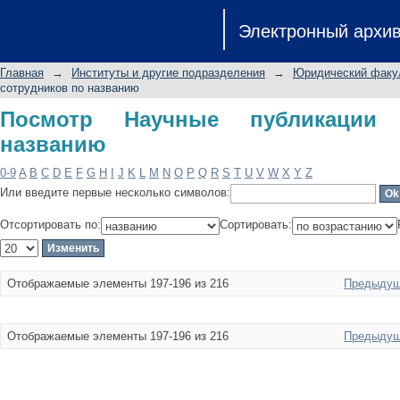
Посмотр Научные публикации сотру
Электронный архи
Главная
→
Институты и другие подразделения
→
Юридический факу
сотрудников по названию
Посмотр Научные публикации 
названию
0-9
A
B
C
D
E
F
G
H
I
J
K
L
M
N
O
P
Q
R
S
T
U
V
W
X
Y
Z
Или введите первые несколько символов:
Отсортировать по:
Сортировать:
Отображаемые элементы 197-196 из 216
Предыдущ
Отображаемые элементы 197-196 из 216
Предыдущ