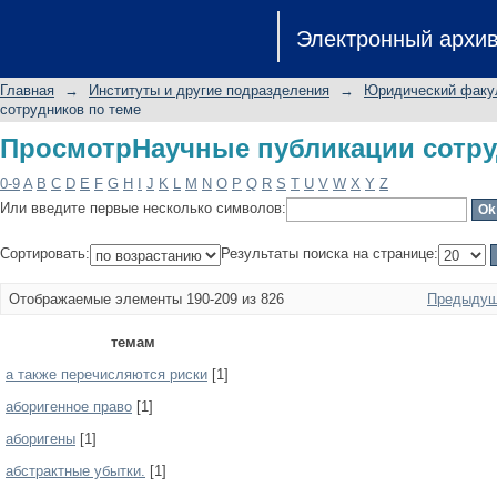
ПросмотрНаучные публикации сотру
Электронный архи
Главная
→
Институты и другие подразделения
→
Юридический факу
сотрудников по теме
ПросмотрНаучные публикации сотру
0-9
A
B
C
D
E
F
G
H
I
J
K
L
M
N
O
P
Q
R
S
T
U
V
W
X
Y
Z
Или введите первые несколько символов:
Сортировать:
Результаты поиска на странице:
Отображаемые элементы 190-209 из 826
Предыдущ
темам
а также перечисляются риски
[1]
аборигенное право
[1]
аборигены
[1]
абстрактные убытки.
[1]