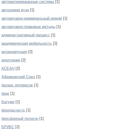
автоматизированные системы
[1]
автономия вуза
[1]
авторитарно-криминальный режим
[1]
авторитарно-правовые методы
[1]
административный процесс
[1]
академическая мобильность
[2]
антикоррупция
[2]
апелляция
[2]
АСЕАН
[2]
Африканский Союз
[1]
баланс интересов
[1]
банк
[1]
Батуми
[1]
безопасность
[1]
биосферный полигон
[1]
БРИКС
[2]