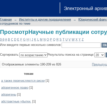
ПросмотрНаучные публикации сотру
Электронный архи
Главная
→
Институты и другие подразделения
→
Юридический факу
сотрудников по теме
ПросмотрНаучные публикации сотру
0-9
A
B
C
D
E
F
G
H
I
J
K
L
M
N
O
P
Q
R
S
T
U
V
W
X
Y
Z
Или введите первые несколько символов:
Сортировать:
Результаты поиска на странице:
Отображаемые элементы 190-209 из 826
Предыдущ
темам
а также перечисляются риски
[1]
аборигенное право
[1]
аборигены
[1]
абстрактные убытки.
[1]