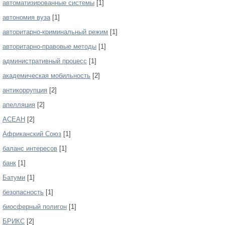
автоматизированные системы
[1]
автономия вуза
[1]
авторитарно-криминальный режим
[1]
авторитарно-правовые методы
[1]
административный процесс
[1]
академическая мобильность
[2]
антикоррупция
[2]
апелляция
[2]
АСЕАН
[2]
Африканский Союз
[1]
баланс интересов
[1]
банк
[1]
Батуми
[1]
безопасность
[1]
биосферный полигон
[1]
БРИКС
[2]