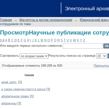
ПросмотрНаучные публикации сотру
Электронный архи
Главная
→
Институты и другие подразделения
→
Юридический факу
сотрудников по теме
ПросмотрНаучные публикации сотру
0-9
A
B
C
D
E
F
G
H
I
J
K
L
M
N
O
P
Q
R
S
T
U
V
W
X
Y
Z
Или введите первые несколько символов:
Сортировать:
Результаты поиска на странице:
Отображаемые элементы 189-208 из 826
Предыдущ
темам
weak party.
[1]
а также перечисляются риски
[1]
аборигенное право
[1]
аборигены
[1]