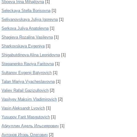
Sboeva Irina Mihajlovna
[1]
Seleckaya Stella Borisovna
[1]
Selivanovskaya Juliya Igorevna
[1]
Serkova Juliya Anatolevna
[1]
Shagieva Rozalina Vasilevna
[1]
Sharkovskaya Evgeniya
[1]
Shigabutdinova Alina Leonidovna
[1]
Stepanenko Raviya Faritovna
[1]
Sultanov Evgenij Batyrovich
[1]
Talan Mariya Vyacheslavovna
[1]
Valiev Rafail Gazizullovich
[2]
Vasilyev Maksim Vladimirovich
[2]
Vasin Aleksandr Lvovich
[1]
Yusupov Farit Masgutovich
[1]
Абдуллин Адель Ильсиярович
[1]
Антонов Игорь Олегович
[2]