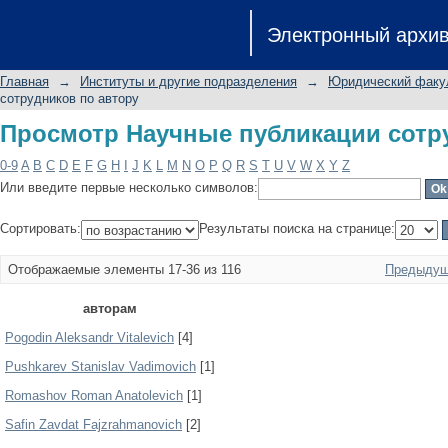
Просмотр Научные публикации сотр
Электронный архи
Главная
→
Институты и другие подразделения
→
Юридический факу
сотрудников по автору
Просмотр Научные публикации сотр
0-9
A
B
C
D
E
F
G
H
I
J
K
L
M
N
O
P
Q
R
S
T
U
V
W
X
Y
Z
Или введите первые несколько символов:
Сортировать:
Результаты поиска на странице:
Отображаемые элементы 17-36 из 116
Предыдущ
авторам
Pogodin Aleksandr Vitalevich
[4]
Pushkarev Stanislav Vadimovich
[1]
Romashov Roman Anatolevich
[1]
Safin Zavdat Fajzrahmanovich
[2]