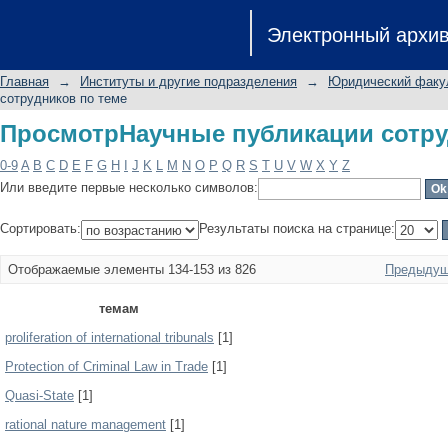
ПросмотрНаучные публикации сотру
Электронный архи
Главная
→
Институты и другие подразделения
→
Юридический факу
сотрудников по теме
ПросмотрНаучные публикации сотру
0-9
A
B
C
D
E
F
G
H
I
J
K
L
M
N
O
P
Q
R
S
T
U
V
W
X
Y
Z
Или введите первые несколько символов:
Сортировать:
Результаты поиска на странице:
Отображаемые элементы 134-153 из 826
Предыдущ
темам
proliferation of international tribunals
[1]
Protection of Criminal Law in Trade
[1]
Quasi-State
[1]
rational nature management
[1]