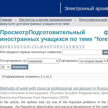
ПросмотрПодготовительный факуль
Электронный архи
"foreign language"
Главная
→
Институты и другие подразделения
→
Подготовительный 
факультет для иностранных учащихся по теме
ПросмотрПодготовительный 
иностранных учащихся по теме "fore
0-9
A
B
C
D
E
F
G
H
I
J
K
L
M
N
O
P
Q
R
S
T
U
V
W
X
Y
Z
Или введите первые несколько символов:
Отсортировать по:
Сортировать:
Отображаемые элементы 1-1 из 1
Methods of work with musical professional vocabulary in Russ
Забуга Антонина Александровна
;
Юсупова Зульфия Фирдинатовна
;
Ден
Бренчугина-Романова Анна Николаевна
(
2019
)
In the article, the authors look out one of the important problems in the 
language - the theoretical objectivation and practical development of the meth