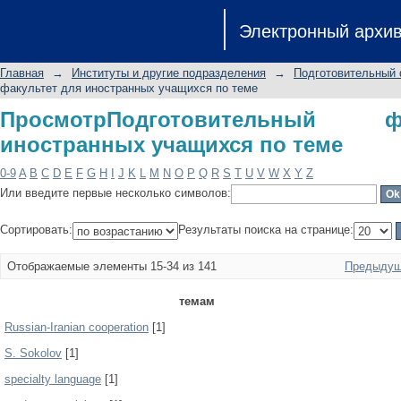
ПросмотрПодготовительный факульт
Электронный архи
Главная
→
Институты и другие подразделения
→
Подготовительный 
факультет для иностранных учащихся по теме
ПросмотрПодготовительный 
иностранных учащихся по теме
0-9
A
B
C
D
E
F
G
H
I
J
K
L
M
N
O
P
Q
R
S
T
U
V
W
X
Y
Z
Или введите первые несколько символов:
Сортировать:
Результаты поиска на странице:
Отображаемые элементы 15-34 из 141
Предыдущ
темам
Russian-Iranian cooperation
[1]
S. Sokolov
[1]
specialty language
[1]