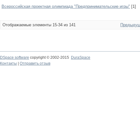
Всероссийская проектная олимпиада "Предпринимательские игры"
[1]
Отображаемые элементы 15-34 из 141
Предыдущ
DSpace software
copyright © 2002-2015
DuraSpace
Контакты
|
Отправить отзыв