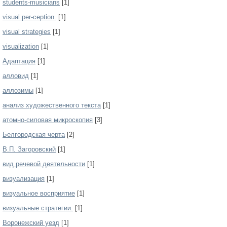
students-musicians
[1]
visual per-ception.
[1]
visual strategies
[1]
visualization
[1]
Адаптация
[1]
алловид
[1]
аллозимы
[1]
анализ художественного текста
[1]
атомно-силовая микроскопия
[3]
Белгородская черта
[2]
В.П. Загоровский
[1]
вид речевой деятельности
[1]
визуализация
[1]
визуальное восприятие
[1]
визуальные стратегии.
[1]
Воронежский уезд
[1]