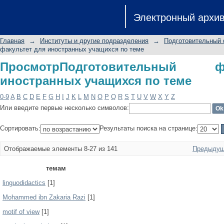
ПросмотрПодготовительный факульт
Электронный архи
Главная
→
Институты и другие подразделения
→
Подготовительный 
факультет для иностранных учащихся по теме
ПросмотрПодготовительный 
иностранных учащихся по теме
0-9
A
B
C
D
E
F
G
H
I
J
K
L
M
N
O
P
Q
R
S
T
U
V
W
X
Y
Z
Или введите первые несколько символов:
Сортировать:
Результаты поиска на странице:
Отображаемые элементы 8-27 из 141
Предыдущ
темам
linguodidactics
[1]
Mohammed ibn Zakaria Razi
[1]
motif of view
[1]