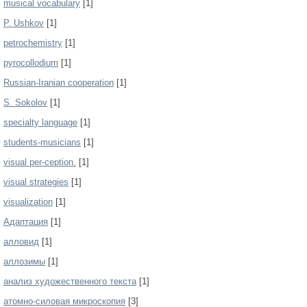
musical vocabulary
[1]
P. Ushkov
[1]
petrochemistry
[1]
pyrocollodium
[1]
Russian-Iranian cooperation
[1]
S. Sokolov
[1]
specialty language
[1]
students-musicians
[1]
visual per-ception.
[1]
visual strategies
[1]
visualization
[1]
Адаптация
[1]
алловид
[1]
аллозимы
[1]
анализ художественного текста
[1]
атомно-силовая микроскопия
[3]