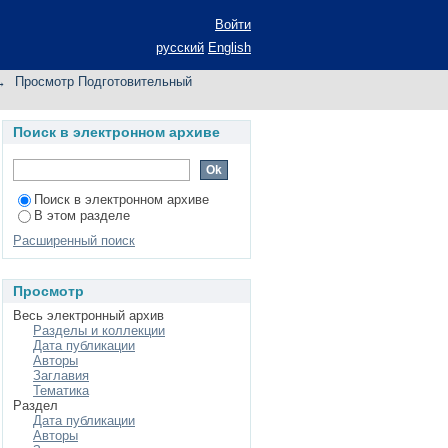
анных учащихся по
Войти
русский
English
→
Просмотр Подготовительный
Поиск в электронном архиве
Поиск в электронном архиве
В этом разделе
Расширенный поиск
Просмотр
Весь электронный архив
Разделы и коллекции
Дата публикации
Авторы
Заглавия
Тематика
Раздел
Дата публикации
Авторы