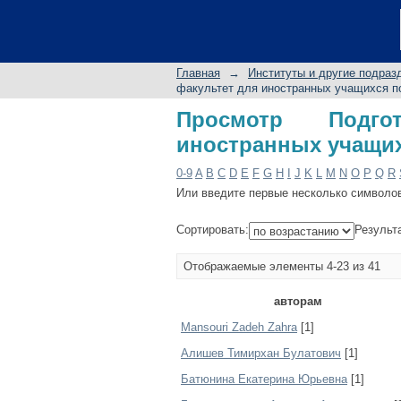
Просмотр Подгото
автору
Главная
→
Институты и другие подраз
факультет для иностранных учащихся п
Просмотр Подго
иностранных учащих
0-9
A
B
C
D
E
F
G
H
I
J
K
L
M
N
O
P
Q
R
Или введите первые несколько символо
Сортировать:
Результ
Отображаемые элементы 4-23 из 41
авторам
Mansouri Zadeh Zahra
[1]
Алишев Тимирхан Булатович
[1]
Батюнина Екатерина Юрьевна
[1]