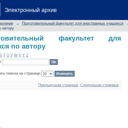
вительный факультет для иностр
Электронный архив
деления
→
Подготовительный факультет для иностранных учащихся
о автору
товительный факультет для
ся по автору
S
T
U
V
W
X
Y
Z
в:
аты поиска на странице:
Предыдущая страница
Следующая страница