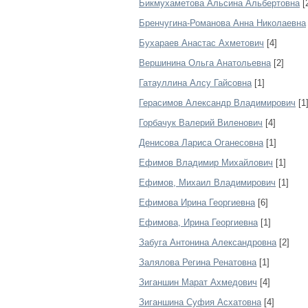
Бикмухаметова Альсина Альбертовна
[
Бренчугина-Романова Анна Николаевна
Бухараев Анастас Ахметович
[4]
Вершинина Ольга Анатольевна
[2]
Гатауллина Алсу Гайсовна
[1]
Герасимов Александр Владимирович
[1
Горбачук Валерий Виленович
[4]
Денисова Лариса Оганесовна
[1]
Ефимов Владимир Михайлович
[1]
Ефимов, Михаил Владимирович
[1]
Ефимова Ирина Георгиевна
[6]
Ефимова, Ирина Георгиевна
[1]
Забуга Антонина Александровна
[2]
Залялова Регина Ренатовна
[1]
Зиганшин Марат Ахмедович
[4]
Зиганшина Суфия Асхатовна
[4]