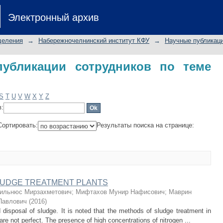
ликации сотрудников по теме "silt 
Электронный архив
деления
→
Набережночелнинский институт КФУ
→
Научные публикаци
убликации сотрудников по теме
S
T
U
V
W
X
Y
Z
в:
Сортировать:
Результаты поиска на странице:
LUDGE TREATMENT PLANTS
ильнюс Мирзахметович
;
Мифтахов Мунир Нафисович
;
Маврин
Павлович
(
2016
)
 disposal of sludge. It is noted that the methods of sludge treatment in
are not perfect. The presence of high concentrations of nitrogen ...