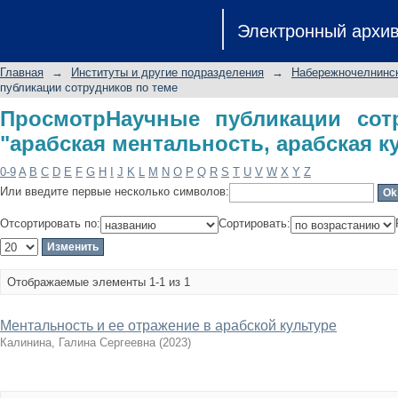
ПросмотрНаучные публикации сотруд
Электронный архи
арабская культура"
Главная
→
Институты и другие подразделения
→
Набережночелнинск
публикации сотрудников по теме
ПросмотрНаучные публикации сот
"арабская ментальность, арабская к
0-9
A
B
C
D
E
F
G
H
I
J
K
L
M
N
O
P
Q
R
S
T
U
V
W
X
Y
Z
Или введите первые несколько символов:
Отсортировать по:
Сортировать:
Отображаемые элементы 1-1 из 1
Ментальность и ее отражение в арабской культуре
Калинина, Галина Сергеевна
(
2023
)