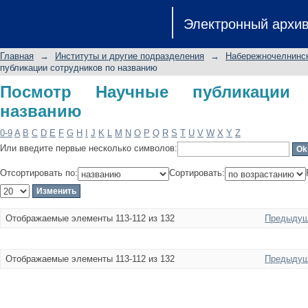
Посмотр Научные публикации сотру
Электронный архи
Главная
→
Институты и другие подразделения
→
Набережночелнинск
публикации сотрудников по названию
Посмотр Научные публикации 
названию
0-9
A
B
C
D
E
F
G
H
I
J
K
L
M
N
O
P
Q
R
S
T
U
V
W
X
Y
Z
Или введите первые несколько символов:
Отсортировать по:
Сортировать:
Отображаемые элементы 113-112 из 132
Предыдущ
Отображаемые элементы 113-112 из 132
Предыдущ